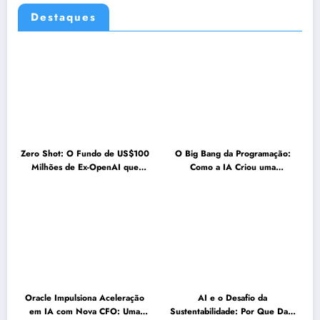
Destaques
Zero Shot: O Fundo de US$100
O Big Bang da Programação:
Milhões de Ex-OpenAI que
Como a IA Criou uma
Acelera a Próxima Geração da
Sobrecarga de Código e o que
IA
Fazer a Respeito
Oracle Impulsiona Aceleração
AI e o Desafio da
em IA com Nova CFO: Uma
Sustentabilidade: Por Que Data