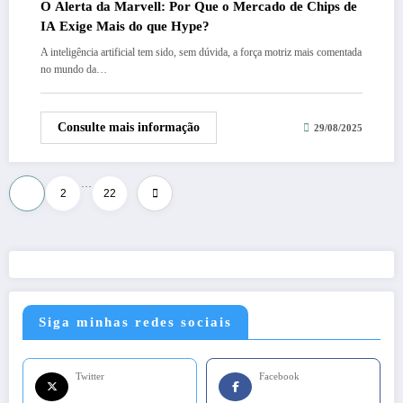
O Alerta da Marvell: Por Que o Mercado de Chips de
IA Exige Mais do que Hype?
A inteligência artificial tem sido, sem dúvida, a força motriz mais comentada
no mundo da…
Consulte mais informação
29/08/2025
…
Paginação
1
2
22
de
posts
Siga minhas redes sociais
Twitter
Facebook