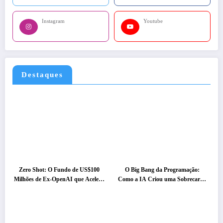
Instagram
Youtube
Destaques
Zero Shot: O Fundo de US$100
O Big Bang da Programação:
Milhões de Ex-OpenAI que Acelera
Como a IA Criou uma Sobrecarga
a Próxima Geração da IA
de Código e o que Fazer a Respeito