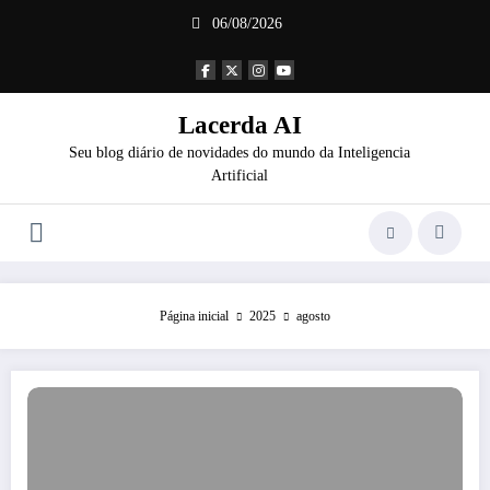
Pular
06/08/2026
para
o
conteúdo
Lacerda AI
Seu blog diário de novidades do mundo da Inteligencia
Artificial
Página inicial
2025
agosto