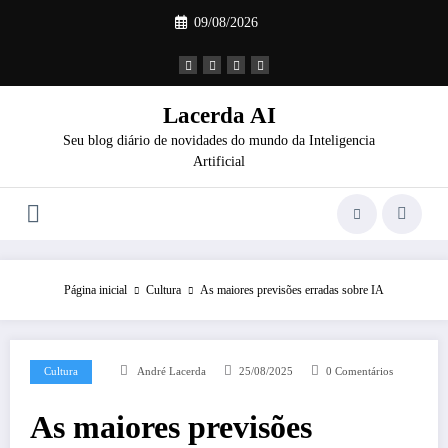
Pular
09/08/2026
para
o
conteúdo
Lacerda AI
Seu blog diário de novidades do mundo da Inteligencia
Artificial
Página inicial
Cultura
As maiores previsões erradas sobre IA
Cultura
André Lacerda
25/08/2025
0 Comentários
As maiores previsões