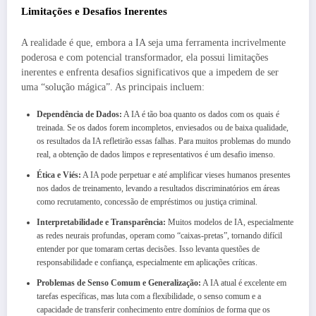
Limitações e Desafios Inerentes
A realidade é que, embora a IA seja uma ferramenta incrivelmente
poderosa e com potencial transformador, ela possui limitações
inerentes e enfrenta desafios significativos que a impedem de ser
uma “solução mágica”. As principais incluem:
Dependência de Dados:
A IA é tão boa quanto os dados com os quais é
treinada. Se os dados forem incompletos, enviesados ou de baixa qualidade,
os resultados da IA refletirão essas falhas. Para muitos problemas do mundo
real, a obtenção de dados limpos e representativos é um desafio imenso.
Ética e Viés:
A IA pode perpetuar e até amplificar vieses humanos presentes
nos dados de treinamento, levando a resultados discriminatórios em áreas
como recrutamento, concessão de empréstimos ou justiça criminal.
Interpretabilidade e Transparência:
Muitos modelos de IA, especialmente
as redes neurais profundas, operam como “caixas-pretas”, tornando difícil
entender por que tomaram certas decisões. Isso levanta questões de
responsabilidade e confiança, especialmente em aplicações críticas.
Problemas de Senso Comum e Generalização:
A IA atual é excelente em
tarefas específicas, mas luta com a flexibilidade, o senso comum e a
capacidade de transferir conhecimento entre domínios de forma que os