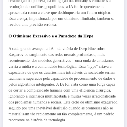
erradicação da pobreza, da mitigação das mudanças climáticas à
resolução de conflitos geopolíticos, a IA foi frequentemente
apresentada como a chave que desbloquearia um futuro utópico.
Essa crença, impulsionada por um otimismo ilimitado, também se
revelou uma previsão errônea.
O Otimismo Excessivo e o Paradoxo da Hype
A cada grande avanço na IA – da vitória de Deep Blue sobre
Kasparov ao surgimento das redes neurais profundas e, mais
recentemente, dos modelos generativos – uma onda de entusiasmo
varria a mídia e a comunidade tecnológica. Essa “hype” criava a
expectativa de que os desafios mais intratáveis da sociedade seriam
facilmente superados pela capacidade de processamento de dados e
pelos algoritmos inteligentes. A IA foi vista como uma força capaz
de cortar a complexidade humana com uma eficiência cirúrgica,
ignorando a intrínseca multifacetada e muitas vezes irracionalidade
dos problemas humanos e sociais. Este ciclo de otimismo exagerado,
seguido por uma inevitável desilusão quando as promessas não se
materializam tão rapidamente ou tão completamente, é um padrão
recorrente na história da tecnologia.