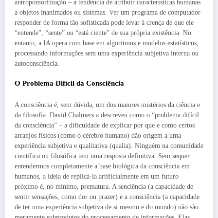
antropomorfização – a tendência de atribuir características humanas
a objetos inanimados ou sistemas. Ver um programa de computador
responder de forma tão sofisticada pode levar à crença de que ele
“entende”, “sente” ou “está ciente” de sua própria existência. No
entanto, a IA opera com base em algoritmos e modelos estatísticos,
processando informações sem uma experiência subjetiva interna ou
autoconsciência.
O Problema Difícil da Consciência
A consciência é, sem dúvida, um dos maiores mistérios da ciência e
da filosofia. David Chalmers a descreveu como o “problema difícil
da consciência” – a dificuldade de explicar por que e como certos
arranjos físicos (como o cérebro humano) dão origem a uma
experiência subjetiva e qualitativa (qualia). Ninguém na comunidade
científica ou filosófica tem uma resposta definitiva. Sem sequer
entendermos completamente a base biológica da consciência em
humanos, a ideia de replicá-la artificialmente em um futuro
próximo é, no mínimo, prematura. A senciência (a capacidade de
sentir sensações, como dor ou prazer) e a consciência (a capacidade
de ter uma experiência subjetiva de si mesmo e do mundo) não são
meramente subprodutos do processamento de informações. Elas