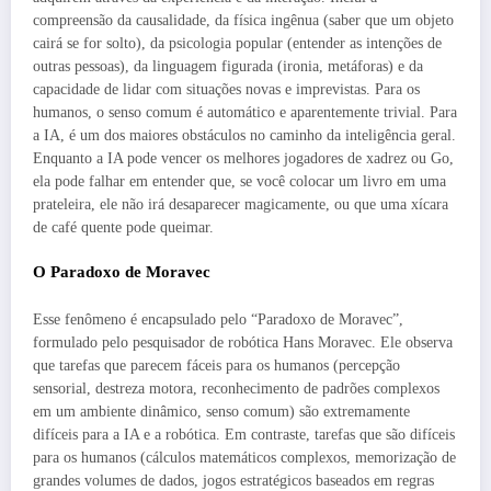
compreensão da causalidade, da física ingênua (saber que um objeto
cairá se for solto), da psicologia popular (entender as intenções de
outras pessoas), da linguagem figurada (ironia, metáforas) e da
capacidade de lidar com situações novas e imprevistas. Para os
humanos, o senso comum é automático e aparentemente trivial. Para
a IA, é um dos maiores obstáculos no caminho da inteligência geral.
Enquanto a IA pode vencer os melhores jogadores de xadrez ou Go,
ela pode falhar em entender que, se você colocar um livro em uma
prateleira, ele não irá desaparecer magicamente, ou que uma xícara
de café quente pode queimar.
O Paradoxo de Moravec
Esse fenômeno é encapsulado pelo “Paradoxo de Moravec”,
formulado pelo pesquisador de robótica Hans Moravec. Ele observa
que tarefas que parecem fáceis para os humanos (percepção
sensorial, destreza motora, reconhecimento de padrões complexos
em um ambiente dinâmico, senso comum) são extremamente
difíceis para a IA e a robótica. Em contraste, tarefas que são difíceis
para os humanos (cálculos matemáticos complexos, memorização de
grandes volumes de dados, jogos estratégicos baseados em regras