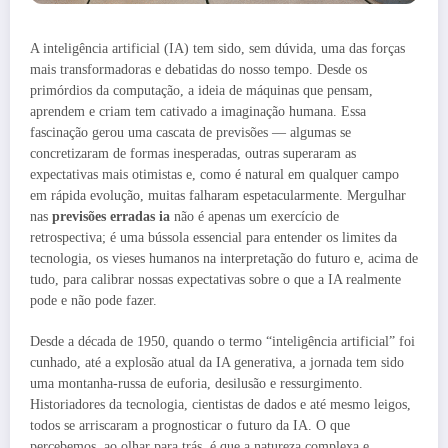
A inteligência artificial (IA) tem sido, sem dúvida, uma das forças
mais transformadoras e debatidas do nosso tempo. Desde os
primórdios da computação, a ideia de máquinas que pensam,
aprendem e criam tem cativado a imaginação humana. Essa
fascinação gerou uma cascata de previsões — algumas se
concretizaram de formas inesperadas, outras superaram as
expectativas mais otimistas e, como é natural em qualquer campo
em rápida evolução, muitas falharam espetacularmente. Mergulhar
nas
previsões erradas ia
não é apenas um exercício de
retrospectiva; é uma bússola essencial para entender os limites da
tecnologia, os vieses humanos na interpretação do futuro e, acima de
tudo, para calibrar nossas expectativas sobre o que a IA realmente
pode e não pode fazer.
Desde a década de 1950, quando o termo “inteligência artificial” foi
cunhado, até a explosão atual da IA generativa, a jornada tem sido
uma montanha-russa de euforia, desilusão e ressurgimento.
Historiadores da tecnologia, cientistas de dados e até mesmo leigos,
todos se arriscaram a prognosticar o futuro da IA. O que
percebemos, ao olhar para trás, é que a natureza complexa e