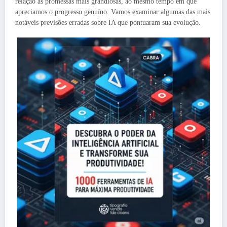
relação às promessas mais grandiosas, ao mesmo tempo em que
apreciamos o progresso genuíno. Vamos examinar algumas das mais
notáveis previsões erradas sobre IA que pontuaram sua evolução.