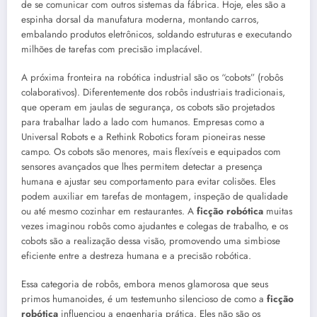
de se comunicar com outros sistemas da fábrica. Hoje, eles são a
espinha dorsal da manufatura moderna, montando carros,
embalando produtos eletrônicos, soldando estruturas e executando
milhões de tarefas com precisão implacável.
A próxima fronteira na robótica industrial são os “cobots” (robôs
colaborativos). Diferentemente dos robôs industriais tradicionais,
que operam em jaulas de segurança, os cobots são projetados
para trabalhar lado a lado com humanos. Empresas como a
Universal Robots e a Rethink Robotics foram pioneiras nesse
campo. Os cobots são menores, mais flexíveis e equipados com
sensores avançados que lhes permitem detectar a presença
humana e ajustar seu comportamento para evitar colisões. Eles
podem auxiliar em tarefas de montagem, inspeção de qualidade
ou até mesmo cozinhar em restaurantes. A
ficção robótica
muitas
vezes imaginou robôs como ajudantes e colegas de trabalho, e os
cobots são a realização dessa visão, promovendo uma simbiose
eficiente entre a destreza humana e a precisão robótica.
Essa categoria de robôs, embora menos glamorosa que seus
primos humanoides, é um testemunho silencioso de como a
ficção
robótica
influenciou a engenharia prática. Eles não são os