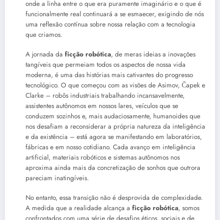
onde a linha entre o que era puramente imaginário e o que é
funcionalmente real continuará a se esmaecer, exigindo de nós
uma reflexão contínua sobre nossa relação com a tecnologia
que criamos.
A jornada da
ficção robótica
, de meras ideias a inovações
tangíveis que permeiam todos os aspectos de nossa vida
moderna, é uma das histórias mais cativantes do progresso
tecnológico. O que começou com as visões de Asimov, Čapek e
Clarke – robôs industriais trabalhando incansavelmente,
assistentes autônomos em nossos lares, veículos que se
conduzem sozinhos e, mais audaciosamente, humanoides que
nos desafiam a reconsiderar a própria natureza da inteligência
e da existência – está agora se manifestando em laboratórios,
fábricas e em nosso cotidiano. Cada avanço em inteligência
artificial, materiais robóticos e sistemas autônomos nos
aproxima ainda mais da concretização de sonhos que outrora
pareciam inatingíveis.
No entanto, essa transição não é desprovida de complexidade.
A medida que a realidade alcança a
ficção robótica
, somos
confrontados com uma série de desafios éticos, sociais e de