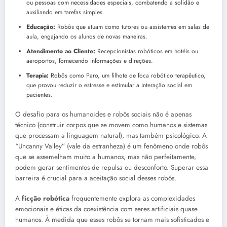
ou pessoas com necessidades especiais, combatendo a solidão e
auxiliando em tarefas simples.
Educação:
Robôs que atuam como tutores ou assistentes em salas de
aula, engajando os alunos de novas maneiras.
Atendimento ao Cliente:
Recepcionistas robóticos em hotéis ou
aeroportos, fornecendo informações e direções.
Terapia:
Robôs como Paro, um filhote de foca robótico terapêutico,
que provou reduzir o estresse e estimular a interação social em
pacientes.
O desafio para os humanoides e robôs sociais não é apenas
técnico (construir corpos que se movem como humanos e sistemas
que processam a linguagem natural), mas também psicológico. A
“Uncanny Valley” (vale da estranheza) é um fenômeno onde robôs
que se assemelham muito a humanos, mas não perfeitamente,
podem gerar sentimentos de repulsa ou desconforto. Superar essa
barreira é crucial para a aceitação social desses robôs.
A
ficção robótica
frequentemente explora as complexidades
emocionais e éticas da coexistência com seres artificiais quase
humanos. À medida que esses robôs se tornam mais sofisticados e