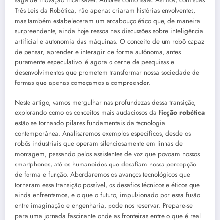
saga de inovação incansável. Autores como Isaac Asimov, com suas
Três Leis da Robótica, não apenas criaram histórias envolventes,
mas também estabeleceram um arcabouço ético que, de maneira
surpreendente, ainda hoje ressoa nas discussões sobre inteligência
artificial e autonomia das máquinas. O conceito de um robô capaz
de pensar, aprender e interagir de forma autônoma, antes
puramente especulativo, é agora o cerne de pesquisas e
desenvolvimentos que prometem transformar nossa sociedade de
formas que apenas começamos a compreender.
Neste artigo, vamos mergulhar nas profundezas dessa transição,
explorando como os conceitos mais audaciosos da
ficção robótica
estão se tornando pilares fundamentais da tecnologia
contemporânea. Analisaremos exemplos específicos, desde os
robôs industriais que operam silenciosamente em linhas de
montagem, passando pelos assistentes de voz que povoam nossos
smartphones, até os humanoides que desafiam nossa percepção
de forma e função. Abordaremos os avanços tecnológicos que
tornaram essa transição possível, os desafios técnicos e éticos que
ainda enfrentamos, e o que o futuro, impulsionado por essa fusão
entre imaginação e engenharia, pode nos reservar. Prepare-se
para uma jornada fascinante onde as fronteiras entre o que é real