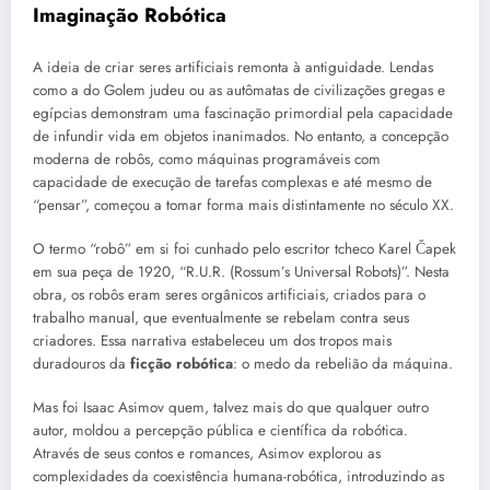
Imaginação Robótica
A ideia de criar seres artificiais remonta à antiguidade. Lendas
como a do Golem judeu ou as autômatas de civilizações gregas e
egípcias demonstram uma fascinação primordial pela capacidade
de infundir vida em objetos inanimados. No entanto, a concepção
moderna de robôs, como máquinas programáveis com
capacidade de execução de tarefas complexas e até mesmo de
“pensar”, começou a tomar forma mais distintamente no século XX.
O termo “robô” em si foi cunhado pelo escritor tcheco Karel Čapek
em sua peça de 1920, “R.U.R. (Rossum’s Universal Robots)”. Nesta
obra, os robôs eram seres orgânicos artificiais, criados para o
trabalho manual, que eventualmente se rebelam contra seus
criadores. Essa narrativa estabeleceu um dos tropos mais
duradouros da
ficção robótica
: o medo da rebelião da máquina.
Mas foi Isaac Asimov quem, talvez mais do que qualquer outro
autor, moldou a percepção pública e científica da robótica.
Através de seus contos e romances, Asimov explorou as
complexidades da coexistência humana-robótica, introduzindo as