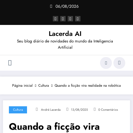
Pular
06/08/2026
para
o
conteúdo
Lacerda AI
Seu blog diário de novidades do mundo da Inteligencia
Artificial
Página inicial
Cultura
Quando a ficção vira realidade na robótica
Cultura
André Lacerda
13/08/2025
0 Comentários
Quando a ficção vira