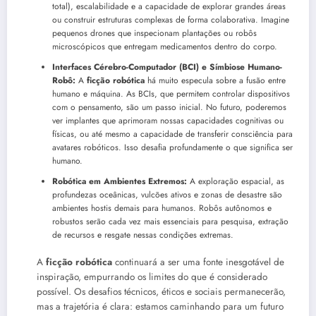
total), escalabilidade e a capacidade de explorar grandes áreas
ou construir estruturas complexas de forma colaborativa. Imagine
pequenos drones que inspecionam plantações ou robôs
microscópicos que entregam medicamentos dentro do corpo.
Interfaces Cérebro-Computador (BCI) e Símbiose Humano-
Robô:
A
ficção robótica
há muito especula sobre a fusão entre
humano e máquina. As BCIs, que permitem controlar dispositivos
com o pensamento, são um passo inicial. No futuro, poderemos
ver implantes que aprimoram nossas capacidades cognitivas ou
físicas, ou até mesmo a capacidade de transferir consciência para
avatares robóticos. Isso desafia profundamente o que significa ser
humano.
Robótica em Ambientes Extremos:
A exploração espacial, as
profundezas oceânicas, vulcões ativos e zonas de desastre são
ambientes hostis demais para humanos. Robôs autônomos e
robustos serão cada vez mais essenciais para pesquisa, extração
de recursos e resgate nessas condições extremas.
A
ficção robótica
continuará a ser uma fonte inesgotável de
inspiração, empurrando os limites do que é considerado
possível. Os desafios técnicos, éticos e sociais permanecerão,
mas a trajetória é clara: estamos caminhando para um futuro