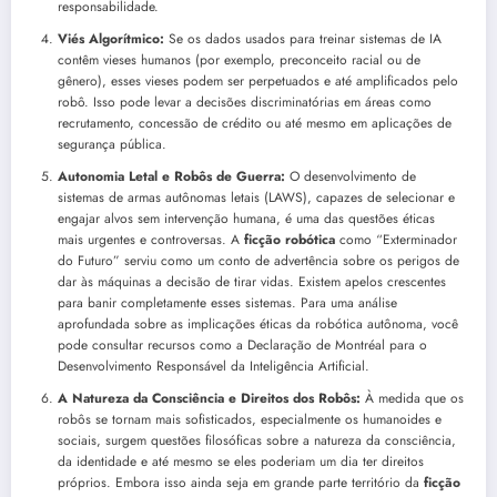
responsabilidade.
Viés Algorítmico:
Se os dados usados para treinar sistemas de IA
contêm vieses humanos (por exemplo, preconceito racial ou de
gênero), esses vieses podem ser perpetuados e até amplificados pelo
robô. Isso pode levar a decisões discriminatórias em áreas como
recrutamento, concessão de crédito ou até mesmo em aplicações de
segurança pública.
Autonomia Letal e Robôs de Guerra:
O desenvolvimento de
sistemas de armas autônomas letais (LAWS), capazes de selecionar e
engajar alvos sem intervenção humana, é uma das questões éticas
mais urgentes e controversas. A
ficção robótica
como “Exterminador
do Futuro” serviu como um conto de advertência sobre os perigos de
dar às máquinas a decisão de tirar vidas. Existem apelos crescentes
para banir completamente esses sistemas. Para uma análise
aprofundada sobre as implicações éticas da robótica autônoma, você
pode consultar recursos como a Declaração de Montréal para o
Desenvolvimento Responsável da Inteligência Artificial.
A Natureza da Consciência e Direitos dos Robôs:
À medida que os
robôs se tornam mais sofisticados, especialmente os humanoides e
sociais, surgem questões filosóficas sobre a natureza da consciência,
da identidade e até mesmo se eles poderiam um dia ter direitos
próprios. Embora isso ainda seja em grande parte território da
ficção