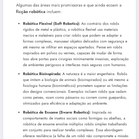
Algumas das áreas mais promissoras e que ainda ecoam a
ficção robótica
incluem:
Robótica Flexível (Soft Robotics):
Ao contrário dos robôs
rígidos de metal e plástico, a robótica flexível usa materiais
macios e maleáveis para criar robôs que podem se adaptar a
formas complexas, manusear objetos delicados com segurança e
até mesmo se infiltrar em espaços apertados. Pense em robôs
inspirados em polvos ou vermes, capazes de mudar de forma.
Isso abre portas para cirurgias minimamente invasivas, exploração
de ambientes perigosos e interfaces mais seguras com humanos.
Robótica Bioinspirada:
A natureza é a maior engenheira. Robôs
que imitam a biologia de animais (bioinspirados) ou até mesmo a
fisiologia humana (biomiméticos) prometem superar as limitações
dos designs convencionais. Exemplos incluem robôs que nadam
como peixes, voam como pássaros ou correm como guepardos,
otimizados para eficiência e adaptação ao ambiente.
Robótica de Enxame (Swarm Robotics):
Inspirada no
comportamento de insetos sociais como formigas ou abelhas, a
robótica de enxame envolve múltiplos robôs simples trabalhando
em conjunto para realizar tarefas complexas. Essa abordagem
oferece resiliência (a falha de um robô não compromete a missão