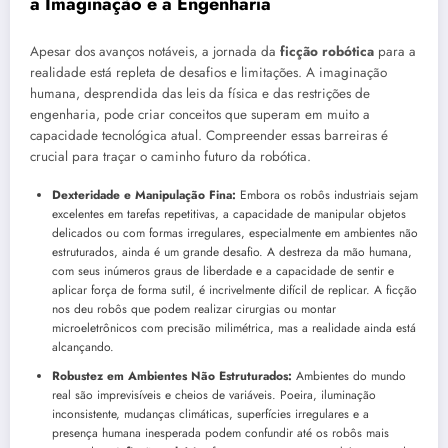
a Imaginação e a Engenharia
Apesar dos avanços notáveis, a jornada da
ficção robótica
para a
realidade está repleta de desafios e limitações. A imaginação
humana, desprendida das leis da física e das restrições de
engenharia, pode criar conceitos que superam em muito a
capacidade tecnológica atual. Compreender essas barreiras é
crucial para traçar o caminho futuro da robótica.
Dexteridade e Manipulação Fina:
Embora os robôs industriais sejam
excelentes em tarefas repetitivas, a capacidade de manipular objetos
delicados ou com formas irregulares, especialmente em ambientes não
estruturados, ainda é um grande desafio. A destreza da mão humana,
com seus inúmeros graus de liberdade e a capacidade de sentir e
aplicar força de forma sutil, é incrivelmente difícil de replicar. A ficção
nos deu robôs que podem realizar cirurgias ou montar
microeletrônicos com precisão milimétrica, mas a realidade ainda está
alcançando.
Robustez em Ambientes Não Estruturados:
Ambientes do mundo
real são imprevisíveis e cheios de variáveis. Poeira, iluminação
inconsistente, mudanças climáticas, superfícies irregulares e a
presença humana inesperada podem confundir até os robôs mais