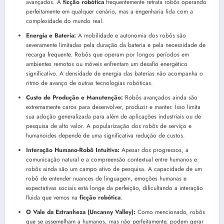
avançados. A
ficção robótica
frequentemente retrata robôs operando
perfeitamente em qualquer cenário, mas a engenharia lida com a
complexidade do mundo real.
Energia e Bateria:
A mobilidade e autonomia dos robôs são
severamente limitadas pela duração da bateria e pela necessidade de
recarga frequente. Robôs que operam por longos períodos em
ambientes remotos ou móveis enfrentam um desafio energético
significativo. A densidade de energia das baterias não acompanha o
ritmo de avanço de outras tecnologias robóticas.
Custo de Produção e Manutenção:
Robôs avançados ainda são
extremamente caros para desenvolver, produzir e manter. Isso limita
sua adoção generalizada para além de aplicações industriais ou de
pesquisa de alto valor. A popularização dos robôs de serviço e
humanoides depende de uma significativa redução de custos.
Interação Humano-Robô Intuitiva:
Apesar dos progressos, a
comunicação natural e a compreensão contextual entre humanos e
robôs ainda são um campo ativo de pesquisa. A capacidade de um
robô de entender nuances de linguagem, emoções humanas e
expectativas sociais está longe da perfeição, dificultando a interação
fluida que vemos na
ficção robótica
.
O Vale da Estranheza (Uncanny Valley):
Como mencionado, robôs
que se assemelham a humanos, mas não perfeitamente, podem gerar