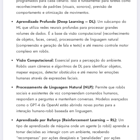
programados para cada cenário. Isso é fundamental para tarefas como
reconhecimento de padrões (visuais, sonoros), previsão de
comportamento e otimização de movimentos.
Aprendizado Profundo (Deep Learning – DL):
Um subcampo do
ML que utiliza redes neurais profundas para processar grandes
volumes de dados. É a base da visão computacional (reconhecimento
de objetos, faces, cenas), processamento de linguagem natural
(compreensão e geração de fala e texto) e até mesmo controle motor
complexo em robôs.
Visão Computacional:
Essencial para a percepção do ambiente.
Robôs usam câmeras e algoritmos de DL para identificar objetos,
mapear espaços, detectar obstáculos e até mesmo ler emoções
humanas através de expressões faciais.
Processamento de Linguagem Natural (NLP):
Permite que robôs
sociais e assistentes de voz compreendam comandos humanos,
respondam a perguntas e mantenham conversas. Modelos avançados
como o GPT-4 da OpenAI estão abrindo novas portas para a
interação humano-robô baseada em linguagem.
Aprendizado por Reforço (Reinforcement Learning – RL):
Um
tipo de aprendizado de máquina onde um agente (o robô) aprende a
tomar decisões ao interagir com um ambiente, recebendo
“recompensas” por ações desejáveis e “penalidades” por ações